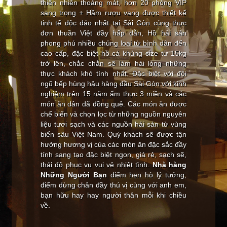
thiên nhiên thoáng mát, hơn 20 phòng VIP
sang trọng + Hầm rượu vang được thiết kế
tinh tế độc đáo nhất tại Sài Gòn cùng thực
đơn thuần Việt đầy hấp dẫn, Hồ hải sản
phong phú nhiều chủng loại từ bình dân đến
cao cấp, đặc biệt hồ cá khủng size từ 15kg
trở lên, chắc chắn sẽ làm hài lòng những
thực khách khó tính nhất. Đặc biệt với đội
ngũ bếp hùng hậu hàng đầu Sài Gòn với kinh
nghiệm trên 15 năm ẩm thực 3 miền và các
món ăn dân dã đồng quê. Các món ăn được
chế biến và chọn lọc từ những nguồn nguyên
liệu tươi sạch và các nguồn hải sản từ vùng
biển sâu Việt Nam. Quý khách sẽ được tận
hưởng hương vị của các món ăn đặc sắc đầy
tính sang tạo đặc biệt ngon, giá rẻ, sạch sẽ,
thái độ phục vụ vui vẻ nhiệt tình.
Nhà hàng
Những Người Bạn
điểm hẹn hò lý tưởng,
điểm dừng chân đầy thú vị cùng với anh em,
bạn hữu hay hay người thân mỗi khi chiều
về.