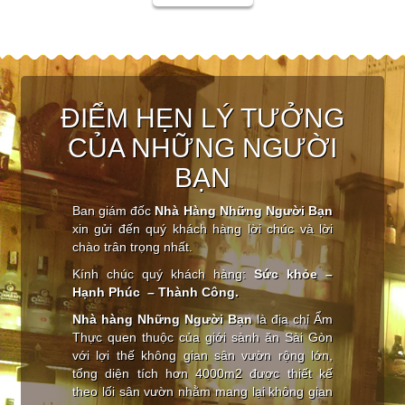
ĐIỂM HẸN LÝ TƯỞNG
CỦA NHỮNG NGƯỜI
BẠN
Ban giám đốc
Nhà Hàng Những Người Bạn
xin gửi đến quý khách hàng lời chúc và lời
chào trân trọng nhất.
Kính chúc quý khách hàng:
Sức khỏe –
Hạnh Phúc – Thành Công.
Nhà hàng Những Người Bạn
là địa chỉ Ẩm
Thực quen thuộc của giới sành ăn Sài Gòn
với lợi thế không gian sân vườn rộng lớn,
tổng diện tích hơn 4000m2 được thiết kế
theo lối sân vườn nhằm mang lại không gian